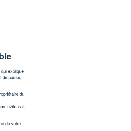
ble
qui explique
ot de passe,
opriétaire du
ous invitons à
ci de votre