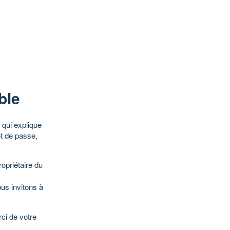
ble
qui explique
ot de passe,
opriétaire du
ous invitons à
ci de votre