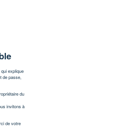
ble
qui explique
ot de passe,
opriétaire du
ous invitons à
ci de votre