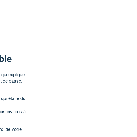
ble
qui explique
ot de passe,
opriétaire du
ous invitons à
ci de votre