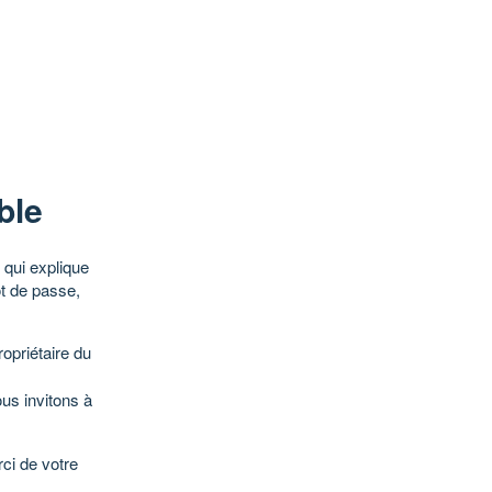
ble
qui explique
ot de passe,
opriétaire du
ous invitons à
ci de votre