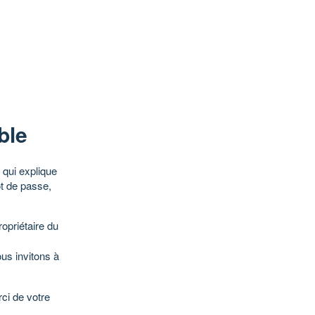
ble
qui explique
ot de passe,
opriétaire du
ous invitons à
ci de votre