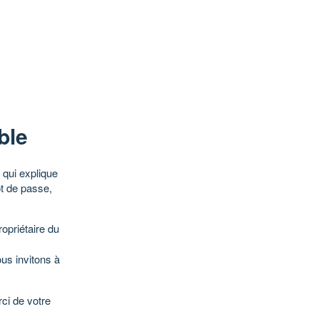
ble
qui explique
ot de passe,
opriétaire du
ous invitons à
ci de votre