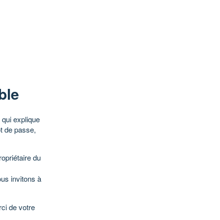
ble
qui explique
ot de passe,
opriétaire du
ous invitons à
ci de votre