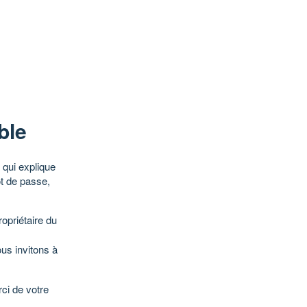
ble
qui explique
ot de passe,
opriétaire du
ous invitons à
ci de votre