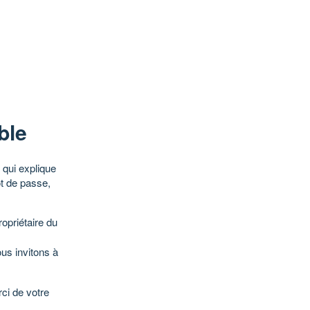
ble
qui explique
ot de passe,
opriétaire du
ous invitons à
ci de votre