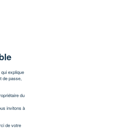
ble
qui explique
ot de passe,
opriétaire du
ous invitons à
ci de votre