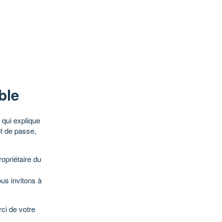
ble
qui explique
ot de passe,
opriétaire du
ous invitons à
ci de votre